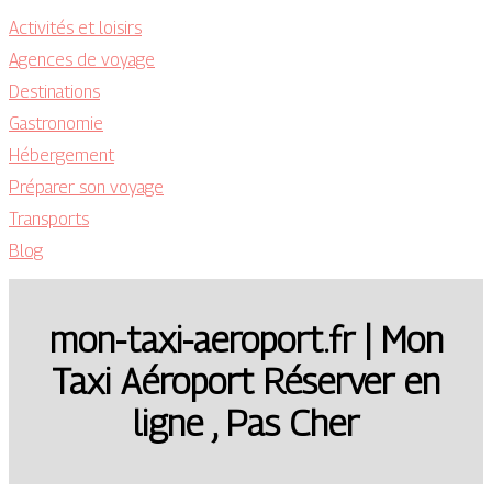
Activités et loisirs
Agences de voyage
Destinations
Gastronomie
Hébergement
Préparer son voyage
Transports
Blog
mon-taxi-aeroport.fr | Mon
Taxi Aéroport Réserver en
ligne , Pas Cher