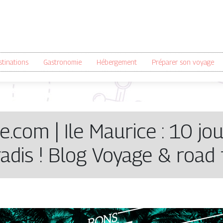
tinations
Gastronomie
Hébergement
Préparer son voyage
.com | Ile Maurice : 10 jo
adis ! Blog Voyage & road 