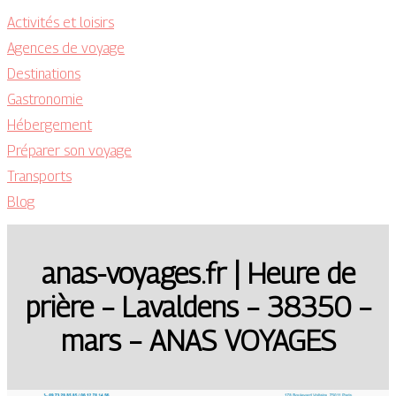
Activités et loisirs
Agences de voyage
Destinations
Gastronomie
Hébergement
Préparer son voyage
Transports
Blog
anas-voyages.fr | Heure de
prière – Lavaldens – 38350 –
mars – ANAS VOYAGES