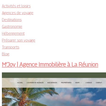
Activités et loisirs
Agences de voyage
Destinations
Gastronomie
Hébergement
Préparer son voyage
Transports
Blog
M’Joy | Agence Immobilière à La Réunion