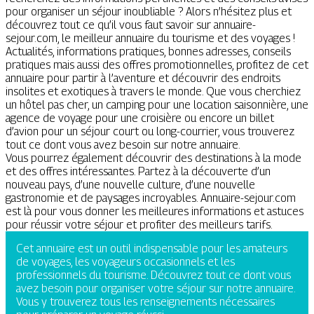
pour organiser un séjour inoubliable ? Alors n’hésitez plus et
découvrez tout ce qu’il vous faut savoir sur annuaire-
sejour.com, le meilleur annuaire du tourisme et des voyages !
Actualités, informations pratiques, bonnes adresses, conseils
pratiques mais aussi des offres promotionnelles, profitez de cet
annuaire pour partir à l’aventure et découvrir des endroits
insolites et exotiques à travers le monde. Que vous cherchiez
un hôtel pas cher, un camping pour une location saisonnière, une
agence de voyage pour une croisière ou encore un billet
d’avion pour un séjour court ou long-courrier, vous trouverez
tout ce dont vous avez besoin sur notre annuaire.
Vous pourrez également découvrir des destinations à la mode
et des offres intéressantes. Partez à la découverte d’un
nouveau pays, d’une nouvelle culture, d’une nouvelle
gastronomie et de paysages incroyables. Annuaire-sejour.com
est là pour vous donner les meilleures informations et astuces
pour réussir votre séjour et profiter des meilleurs tarifs.
Cet annuaire est un outil indispensable pour les amateurs
de voyages, les voyageurs occasionnels et les
professionnels du tourisme. Découvrez tout ce dont vous
avez besoin pour organiser votre séjour sur notre annuaire.
Vous y trouverez tous les renseignements nécessaires